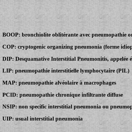
BOOP: bronchiolite oblitérante avec pneumopathie 
COP: cryptogenic organizing pneumonia (forme idio
DIP: Desquamative Interstitial Pneumonitis, appelé
LIP: pneumopathie interstitielle lymphocytaire (PIL)
MAP: pneumopathie alvéolaire à macrophages
PCID: pneumopathie chronique infiltrante diffuse
NSIP: non specific interstitial pneumonia ou pneumopat
UIP: usual interstitial pneumonia